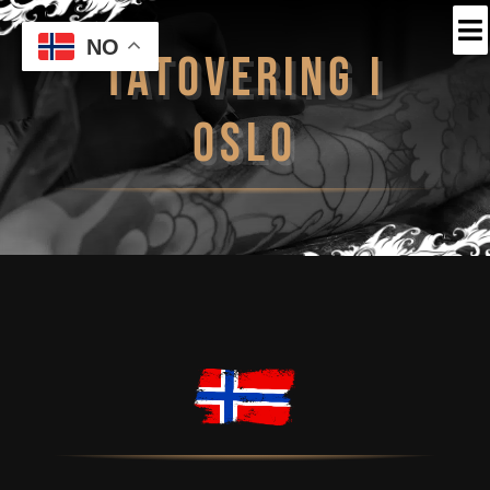

NO
TATOVERING I
OSLO