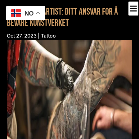

Tatovering Artist: Ditt Ansvar for Å
NO
Bevare Kunstverket
Oct 27, 2023
|
Tattoo