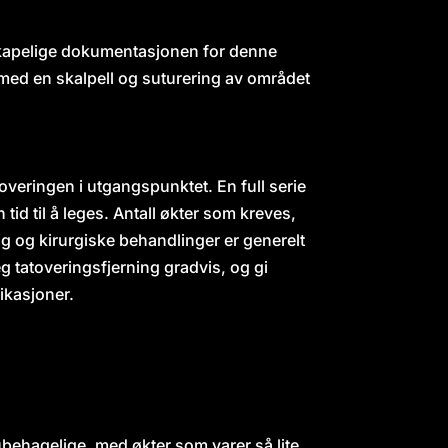
enskapelige dokumentasjonen for denne
med en skalpell og suturering av området
toveringen i utgangspunktet. En full serie
id til å leges. Antall økter som kreves,
g og kirurgiske behandlinger er generelt
eg tatoveringsfjerning gradvis, og gi
ikasjoner.
behagelige, med økter som varer så lite