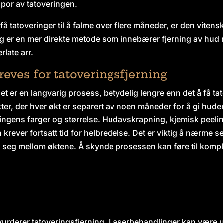
spor av tatoveringen.
få tatoveringer til å falme over flere måneder, er den vit
ng er en mer direkte metode som innebærer fjerning av hud 
rlate arr.
eves for tatoveringsfjerning
et er en langvarig prosess, betydelig lengre enn det å få ta
r, der hver økt er separert av noen måneder for å gi huden t
ringens farger og størrelse. Hudavskrapning, kjemisk peelin
krever fortsatt tid for helbredelse. Det er viktig å nærme s
 seg mellom øktene. Å skynde prosessen kan føre til kompl
urderer tatoveringsfjerning. Laserbehandlinger kan være u