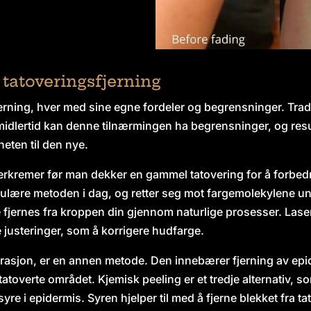
 tatoveringsfjerning
jerning, hver med sine egne fordeler og begrensninger. Trad
idlertid kan denne tilnærmingen ha begrensninger, og resu
eten til den nye.
rkremer før man dekker en gammel tatovering for å forbedre
ulære metoden i dag, og retter seg mot fargemolekylene un
 de fjernes fra kroppen din gjennom naturlige prosesser. Lase
e justeringer, som å korrigere hudfarge.
sjon, er en annen metode. Den innebærer fjerning av epid
t tatoverte området. Kjemisk peeling er et tredje alternativ,
yre i epidermis. Syren hjelper til med å fjerne blekket fra t