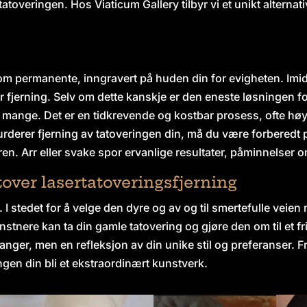
overingen. Hos Viaticum Gallery tilbyr vi et unikt alternativ
som permanente, inngravert på huden din for evigheten. Imidl
r fjerning. Selv om dette kanskje er den eneste løsningen for
r mange. Det er en tidkrevende og kostbar prosess, ofte hø
rderer fjerning av tatoveringen din, må du være forberedt 
en. Arr eller svake spor ervanlige resultater, påminnelser o
over lasertatoveringsfjerning
. I stedet for å velge den dyre og av og til smertefulle veien
nstnere kan ta din gamle tatovering og gjøre den om til et fr
l anger, men en refleksjon av din unike stil og preferanser. 
gen din bli et ekstraordinært kunstverk.