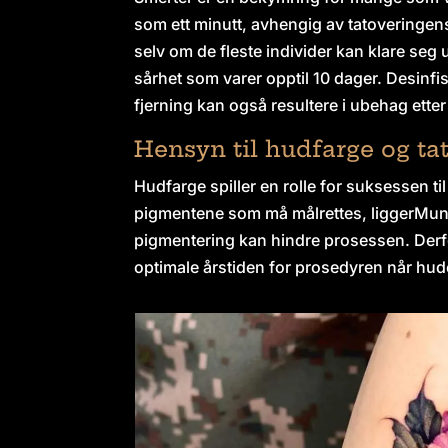
som ett minutt, avhengig av tatoveringens
selv om de fleste individer kan klare seg
sårhet som varer opptil 10 dager. Desinfis
fjerning kan også resultere i ubehag ett
Hensyn til hudfarge og ta
Hudfarge spiller en rolle for suksessen t
pigmentene som må målrettes, liggerMund
pigmentering kan hindre prosessen. Derf
optimale årstiden for prosedyren når hude