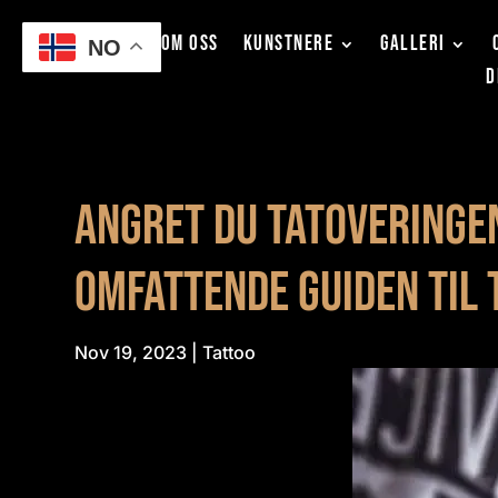
HJEM
OM OSS
KUNSTNERE
GALLERI
NO
D
Angret du tatoveringen
omfattende guiden til 
Nov 19, 2023
|
Tattoo