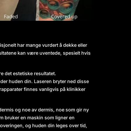
isjonelt har mange vurdert å dekke eller
ltatene kan være uventede, spesielt hvis
 det estetiske resultatet.
der huden din. Laseren bryter ned disse
rapparater finnes vanligvis på klinikker
ermis og noe av dermis, noe som gir ny
 som bruker en maskin som ligner en
atoveringen, og huden din leges over tid,