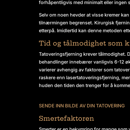
forhåpentligvis med minimalt eller ingen 
Selv om noen hevder at visse kremer kan 
tilnærmingen begrenset. Kirurgisk fjerni
etterpå. Imidlertid kan denne metoden ette
Tid og tålmodighet som kr
Tatoveringsfjerning krever tålmodighet. D
behandlinger innebærer vanligvis 6-12 økte
varierer avhengig av faktorer som tatove
raskere enn lasertatoveringsfjerning, men 
huden den tiden den trenger for å komme
SENDE INN BILDE AV DIN TATOVERING
Smertefaktoren
Smerter er en bekymring for mange som v