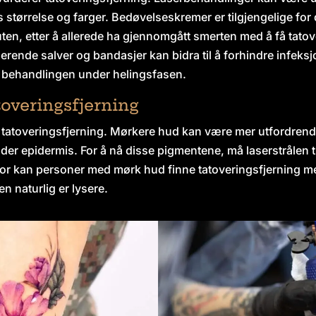
 størrelse og farger. Bedøvelseskremer er tilgjengelige for
 uten, etter å allerede ha gjennomgått smerten med å få tato
erende salver og bandasjer kan bidra til å forhindre infeksj
er behandlingen under helingsfasen.
toveringsfjerning
il tatoveringsfjerning. Mørkere hud kan være mer utfordrende
er epidermis. For å nå disse pigmentene, må laserstrålen
or kan personer med mørk hud finne tatoveringsfjerning me
n naturlig er lysere.