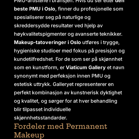
PMU-artistene i bransjen. Hvis du ser etter
den
beste PMU i Oslo
, finner du profesjonelle som
spesialiserer seg på naturlige og
skreddersydde resultater ved hjelp av
høykvalitetspigmenter og avanserte teknikker.
Makeup-tatoveringer i Oslo
utføres i trygge,
hygieniske studioer med fokus på presisjon og
kundetilfredshet. For de som ser på skjønnhet
som en kunstform, er
Viaticum Gallery
et navn
synonymt med perfeksjon innen PMU og
estetisk uttrykk. Galleryet representerer en
perfekt kombinasjon av kunstnerisk dyktighet
og kvalitet, og sørger for at hver behandling
blir tilpasset individuelle
skjønnhetsstandarder.
Fordeler med Permanent
Makeup