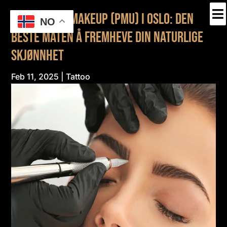

Permanent Makeup (PMU) i Oslo: Den
NO
Beste Måten å Fremheve Din Naturlige
Skjønnhet
Feb 11, 2025
|
Tattoo