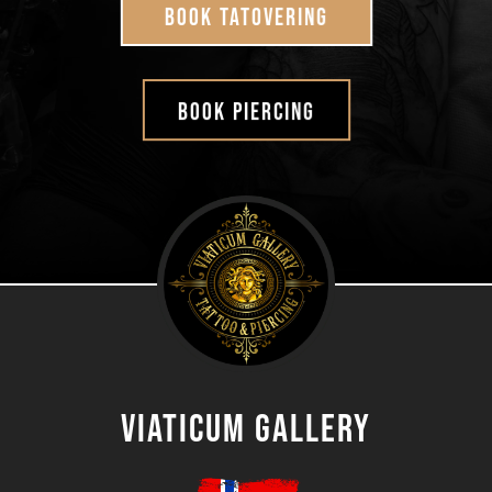
Book tatovering
book piercing
Viaticum gallery