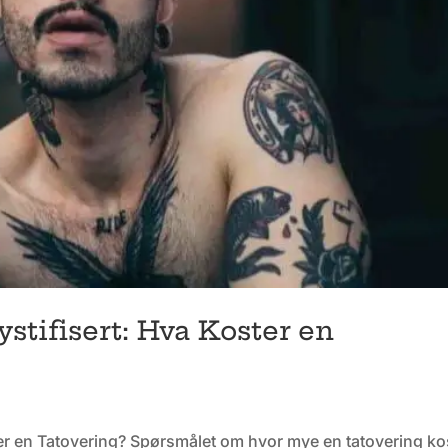
stifisert: Hva Koster en
ter en Tatovering? Spørsmålet om hvor mye en tatovering ko