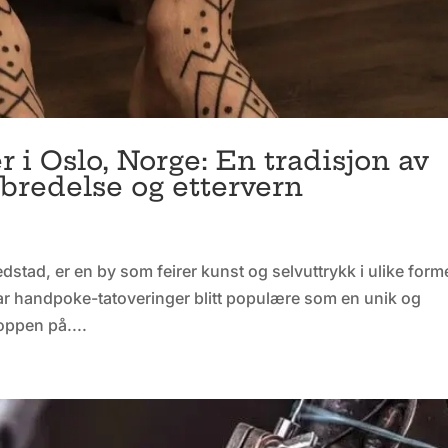
 i Oslo, Norge: En tradisjon av
elbredelse og ettervern
tad, er en by som feirer kunst og selvuttrykk i ulike forme
ar handpoke-tatoveringer blitt populære som en unik og
oppen på....